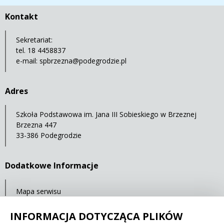
Kontakt
Sekretariat:
tel. 18 4458837
e-mail:
spbrzezna@podegrodzie.pl
Adres
Szkoła Podstawowa im. Jana III Sobieskiego w Brzeznej
Brzezna 447
33-386 Podegrodzie
Dodatkowe Informacje
Mapa serwisu
Statystyki oglądalności
INFORMACJA DOTYCZĄCA PLIKÓW
Ostatnia aktualizacja: 15.11.2024