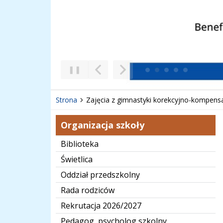
❚❚
Poprzedni Element
Następny Element
Strona
Zajęcia z gimnastyki korekcyjno-kompens
Organizacja szkoły
Biblioteka
Świetlica
Oddział przedszkolny
Rada rodziców
Rekrutacja 2026/2027
Pedagog, psycholog szkolny