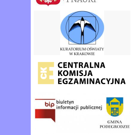
kuratorium-oświaty-logo
cke
bip-podegrodzie