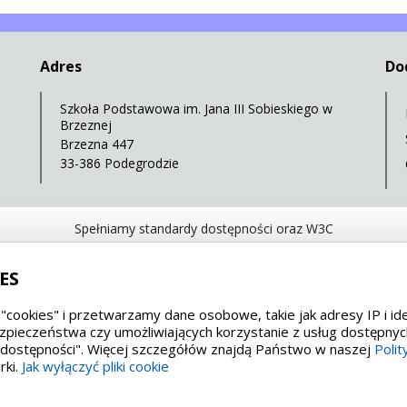
Adres
Do
Szkoła Podstawowa im. Jana III Sobieskiego w
Brzeznej
Brzezna 447
33-386 Podegrodzie
Spełniamy standardy dostępności oraz W3C
WCAG 2.1
SECTION 508
EAA/EN 301549
IS
ES
"cookies" i przetwarzamy dane osobowe, takie jak adresy IP i id
zpieczeństwa czy umożliwiających korzystanie z usług dostępny
i dostępności". Więcej szczegółów znajdą Państwo w naszej
Polit
rki.
Jak wyłączyć pliki cookie